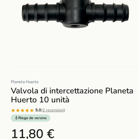
Abrir
elemento
Planeta Huerto
multimedia
Valvola di intercettazione Planeta
1
en
Huerto 10 unità
una
ventana
5.0
(2 recensioni)
modal
💧Riego de verano
11,80 €