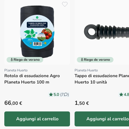
💧Riego de verano
💧Riego de verano
Planeta Huerto
Planeta Huerto
Proveedor:
Proveedor:
Rotolo di essudazione Agro
Tappo di essudazione Plan
Planeta Huerto 100 m
Huerto 10 unità
5.0
4.
(7
)
Precio habitual
Precio habitual
66
1
,00 €
,50 €
Aggiungi al carrello
Aggiungi al carrello