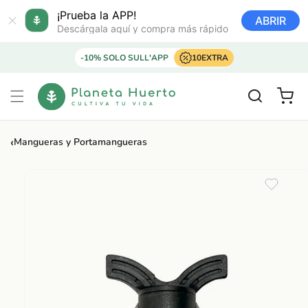
Ir
directamente
¡Prueba la APP!
ABRIR
al contenido
Descárgala aquí y compra más rápido
-10% SOLO SULL'APP
10EXTRA
Carrito
‹
Mangueras y Portamangueras
Ir
directamente
a la
información
del producto