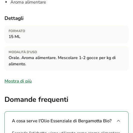
Aroma alimentare
Dettagli
FORMATO
15 ML
MODALITÀ D'USO
Orale. Aroma alimentare. Mescolare 1-2 gocce per kg di
alimento.
Ingredienti
Mostra di più
100% Aceite Esencial de Bergamota*. *Agricultura Biológica.
Domande frequenti
Avvertenze
Non superare la dose consigliata. Tenere fuori dalla portata dei
bambini. Conservazione: Tenere bene chiuso, in luogo fresco,
A cosa serve l'Olio Essenziale di Bergamotta Bio?
asciutto, lontano da fonti di calore e luce.