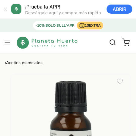
Ir
directamente
¡Prueba la APP!
ABRIR
al contenido
Descárgala aquí y compra más rápido
-10% SOLO SULL'APP
10EXTRA
Carrito
‹
Aceites esenciales
Ir
directamente
a la
información
del producto