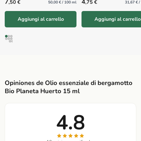
Precio habitual
Precio habitual
7
4
,50 €
,75 €
50,00 € / 100 ml
31,67 € 
Aggiungi al carrello
Aggiungi al carrello
Opiniones de Olio essenziale di bergamotto
Bio Planeta Huerto 15 ml
4.8