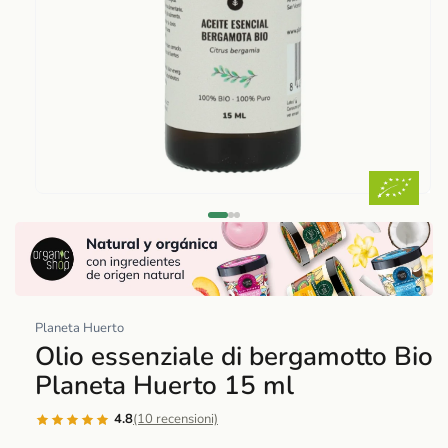
Abrir
elemento
multimedia
1
en
una
Planeta Huerto
ventana
Olio essenziale di bergamotto Bio
modal
Planeta Huerto 15 ml
4.8
(10 recensioni)