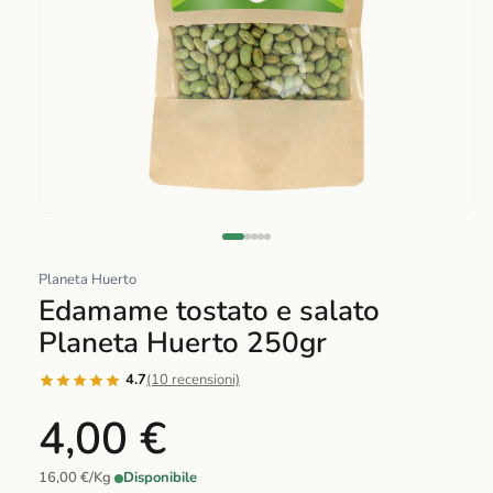
Abrir
elemento
multimedia
Planeta Huerto
1
Edamame tostato e salato
en
Planeta Huerto 250gr
una
ventana
4.7
(10 recensioni)
modal
4,00 €
16,00 €/Kg
·
Disponibile