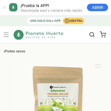
Ir
directamente
¡Prueba la APP!
ABRIR
al contenido
Descárgala aquí y compra más rápido
-10% SOLO SULL'APP
10EXTRA
Carrito
‹
Frutos secos
Ir
directamente
a la
información
del producto