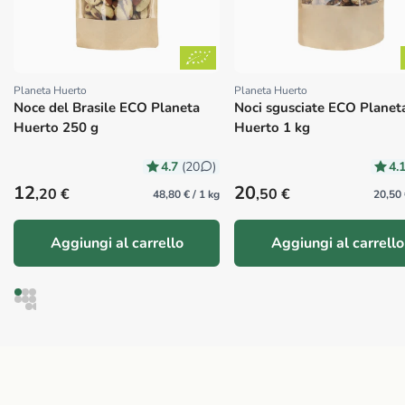
Planeta Huerto
Planeta Huerto
Proveedor:
Proveedor:
Noce del Brasile ECO Planeta
Noci sgusciate ECO Planet
Huerto 250 g
Huerto 1 kg
4.7
4.
(20
)
Precio habitual
Precio habitual
12
20
,20 €
,50 €
48,80 € / 1 kg
20,50 
Aggiungi al carrello
Aggiungi al carrello