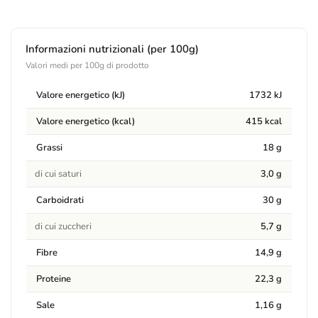
Allergeni
Informazioni nutrizionali (per 100g)
Contiene:
Contiene soia. Può contenere tracce di frutta a
Valori medi per 100g di prodotto
guscio.
Valore energetico (kJ)
1732 kJ
Avvertenze
Valore energetico (kcal)
415 kcal
Contiene SOJA. Puede contener trazas de frutos de cáscara.
Grassi
18 g
di cui saturi
3,0 g
Carboidrati
30 g
di cui zuccheri
5,7 g
Fibre
14,9 g
Proteine
22,3 g
Sale
1,16 g